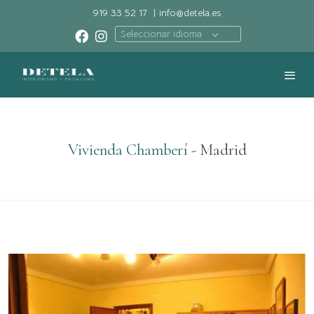
919 33 52 17
|
info@detela.es
Seleccionar idioma
Vivienda Chamberí
- Madrid