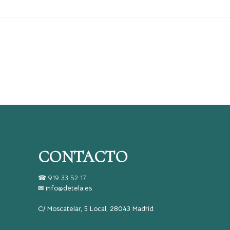
CONTACTO
☎
919 33 52 17
✉ info@detela.es
C/ Moscatelar, 5 Local, 28043 Madrid