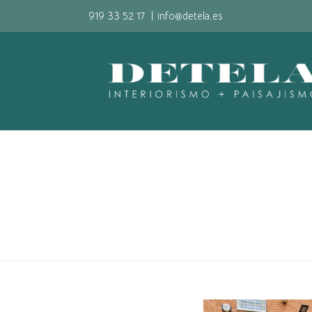
919 33 52 17
|
info@detela.es