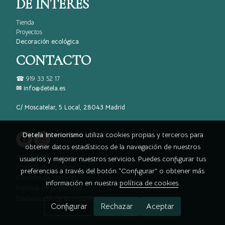
DE INTERÉS
Tienda
Proyectos
Decoración ecológica
CONTACTO
☎
919 33 52 17
✉ info@detela.es
C/ Moscatelar, 5 Local, 28043 Madrid
Detela Interiorismo
utiliza cookies propias y terceros para
obtener datos estadísticos de la navegación de nuestros
Aviso legal
usuarios y mejorar nuestros servicios. Puedes configurar tus
Política de cookies
preferencias a través del botón “Configurar” o obtener más
Gestión de cookies
información en nuestra
política de cookies
.
Política de privacidad
Declaración de accesibilidad
Configurar
Rechazar
Aceptar