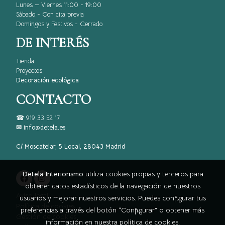
Lunes — Viernes 11:00 - 19:00
Sábado - Con cita previa
Domingos y Festivos - Cerrado
DE INTERÉS
Tienda
Proyectos
Decoración ecológica
CONTACTO
☎
919 33 52 17
✉ info@detela.es
C/ Moscatelar, 5 Local, 28043 Madrid
Detela Interiorismo
utiliza cookies propias y terceros para
obtener datos estadísticos de la navegación de nuestros
Aviso legal
usuarios y mejorar nuestros servicios. Puedes configurar tus
Política de cookies
preferencias a través del botón “Configurar” o obtener más
Gestión de cookies
información en nuestra
política de cookies
.