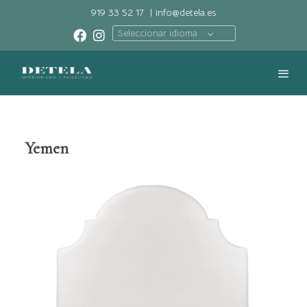
919 33 52 17
|
info@detela.es
Seleccionar idioma
Yemen