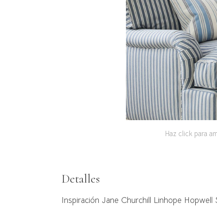
Haz click para am
Detalles
Inspiración Jane Churchill Linhope Hopwell 