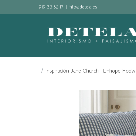
919 33 52 17
|
info@detela.es
Inspiración Jane Churchill Linhope Hopwe