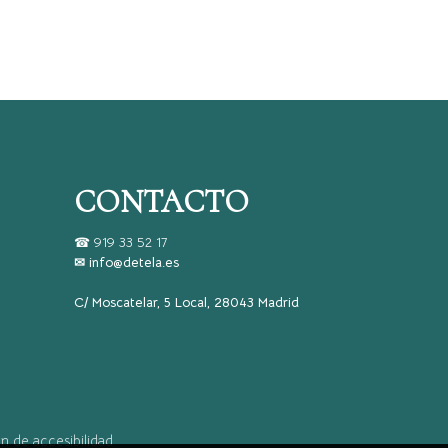
CONTACTO
☎
919 33 52 17
✉ info@detela.es
C/ Moscatelar, 5 Local, 28043 Madrid
n de accesibilidad