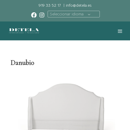
919 33 52 17
|
info@detela.es
Seleccionar idioma
Danubio