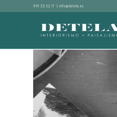
919 33 52 17
|
info@detela.es